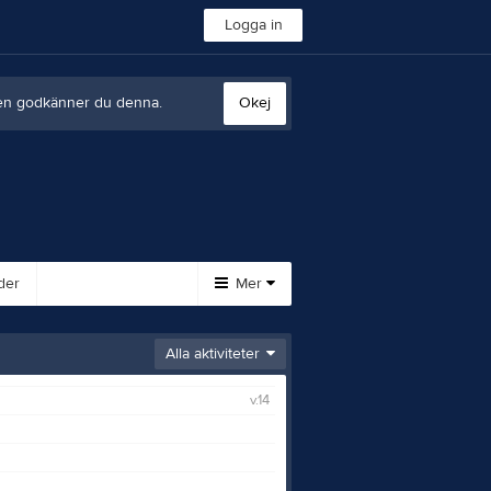
Logga in
sten godkänner du denna.
Okej
der
Mer
Huvudmeny
Alla aktiviteter
Länkar
v.14
Gästbok
Styrelse
Istider