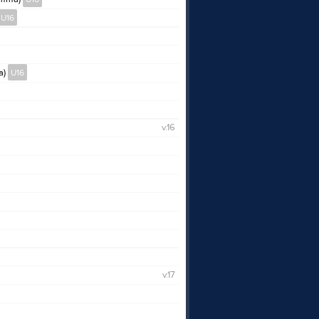
U16
a)
U16
v.16
v.17