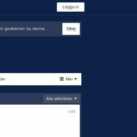
Logga in
sten godkänner du denna.
Okej
der
Mer
Huvudmeny
Alla aktiviteter
Länkar
v.48
Gästbok
Styrelse
Istider