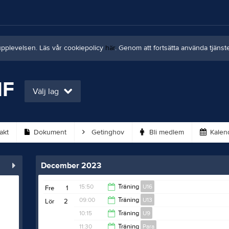
upplevelsen. Läs vår cookiepolicy
här
. Genom att fortsätta använda tjän
IF
Välj lag
akt
Dokument
Getinghov
Bli medlem
Kalen
December 2023
15:50
Träning
U16
Fre
1
09:00
Träning
U13
Lör
2
16:50
10:15
Träning
U9
10:00
11:30
Träning
Para