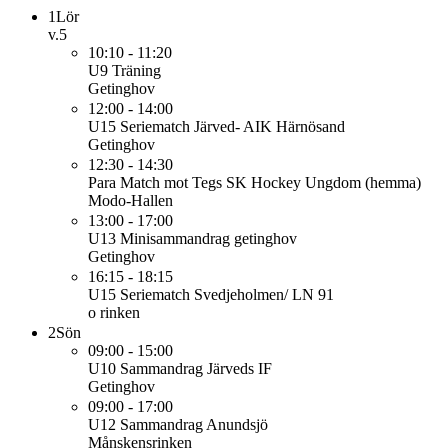
1
Lör
v.5
10:10 - 11:20
U9
Träning
Getinghov
12:00 - 14:00
U15
Seriematch Järved- AIK Härnösand
Getinghov
12:30 - 14:30
Para
Match mot Tegs SK Hockey Ungdom (hemma)
Modo-Hallen
13:00 - 17:00
U13
Minisammandrag getinghov
Getinghov
16:15 - 18:15
U15
Seriematch Svedjeholmen/ LN 91
o rinken
2
Sön
09:00 - 15:00
U10
Sammandrag Järveds IF
Getinghov
09:00 - 17:00
U12
Sammandrag Anundsjö
Månskensrinken