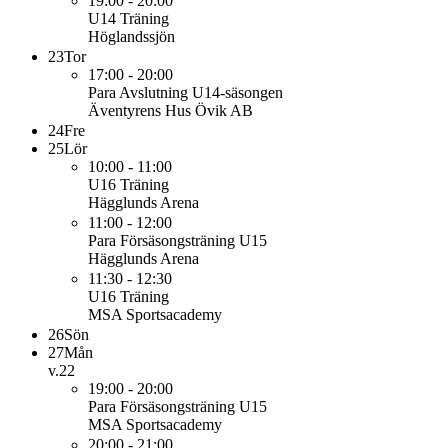
19:00 - 20:00
U14
Träning
Höglandssjön
23
Tor
17:00 - 20:00
Para
Avslutning U14-säsongen
Äventyrens Hus Övik AB
24
Fre
25
Lör
10:00 - 11:00
U16
Träning
Hägglunds Arena
11:00 - 12:00
Para
Försäsongsträning U15
Hägglunds Arena
11:30 - 12:30
U16
Träning
MSA Sportsacademy
26
Sön
27
Mån
v.22
19:00 - 20:00
Para
Försäsongsträning U15
MSA Sportsacademy
20:00 - 21:00